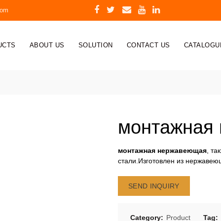
com
UCTS
ABOUT US
SOLUTION
CONTACT US
CATALOGU
я
монтажная
монтажная нержавеющая
, т
стали.Изготовлен из нержавею
SEND INQUIRY
Category:
Product
Tag: