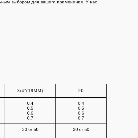
льным выбором для вашего применения. У нас
3/4″(19MM)
20
0.4
0.4
0.5
0.5
0.6
0.6
0.7
0.7
30 or 50
30 or 50