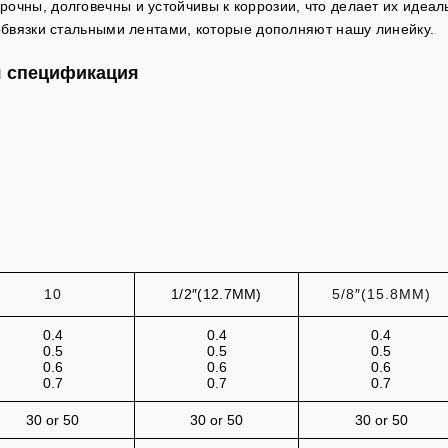
очны, долговечны и устойчивы к коррозии, что делает их идеа
обвязки стальными лентами, которые дополняют нашу линейку.
я спецификация
10
1/2″(12.7MM)
5/8″(15.8MM)
0.4
0.4
0.4
0.5
0.5
0.5
0.6
0.6
0.6
0.7
0.7
0.7
30 or 50
30 or 50
30 or 50