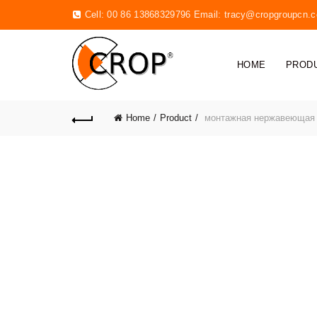
Cell: 00 86 13868329796 Email:
tracy@cropgroupcn.
HOME
PROD
Home
Product
монтажная нержавеюща