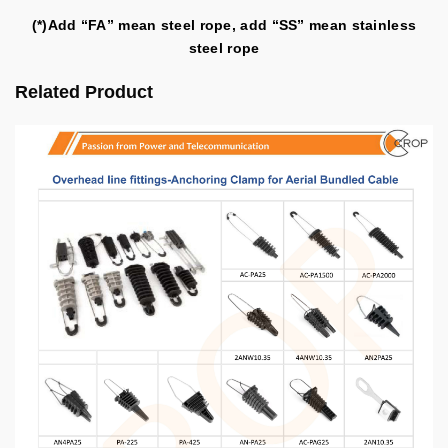
(*)Add “FA” mean steel rope, add “SS” mean stainless
steel rope
Related Product