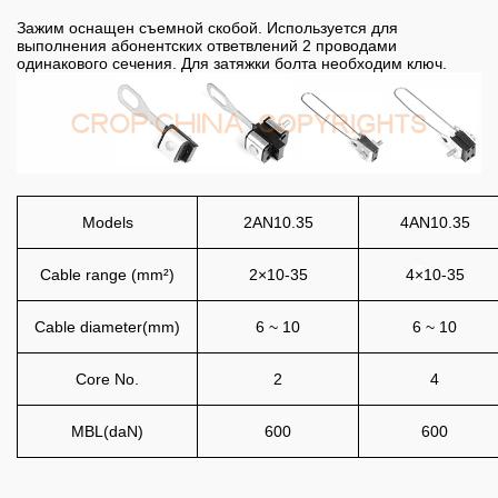
Зажим оснащен съемной скобой. Используется для
выполнения абонентских ответвлений 2 проводами
одинакового сечения. Для затяжки болта необходим ключ.
Models
2AN10.35
4AN10.35
Cable range (mm²)
2×10-35
4
×
10-35
Cable diameter(mm)
6 ~ 10
6 ~ 10
Core No.
2
4
MBL(daN)
600
600