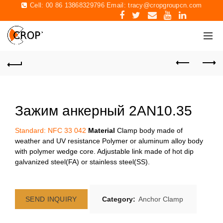
Cell: 00 86 13868329796 Email:
tracy@cropgroupcn.com
Зажим анкерный 2AN10.35
Standard: NFC 33 042
Material
Clamp body made of
weather and UV resistance Polymer or aluminum alloy body
with polymer wedge core. Adjustable link made of hot dip
galvanized steel(FA) or stainless steel(SS).
SEND INQUIRY
Category:
Anchor Clamp