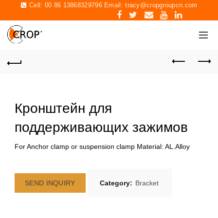
Cell: 00 86 13868329796 Email:
tracy@cropgroupcn.com
Кронштейн для
поддерживающих зажимов
For Anchor clamp or suspension clamp Material: AL.Alloy
SEND INQUIRY
Category:
Bracket