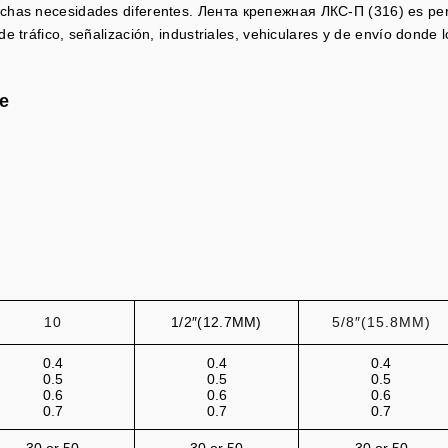
chas necesidades diferentes.
Лента крепежная ЛКС-П (316) es perf
e tráfico, señalización, industriales, vehiculares y de envío donde 
е
10
1/2″(12.7MM)
5/8″(15.8MM)
0.4
0.4
0.4
0.5
0.5
0.5
0.6
0.6
0.6
0.7
0.7
0.7