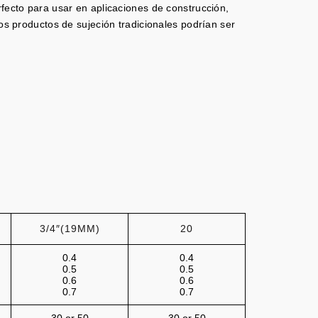
ecto para usar en aplicaciones de construcción,
los productos de sujeción tradicionales podrían ser
3/4″(19MM)
20
0.4
0.4
0.5
0.5
0.6
0.6
0.7
0.7