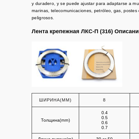
y duradero, y se puede ajustar para adaptarse a mu
marinas, telecomunicaciones, petróleo, gas, postes d
peligrosos.
Лента крепежная ЛКС-П (316) Описани
ШИРИНА(MM)
8
0.4
0.5
Толщина(mm)
0.6
0.7