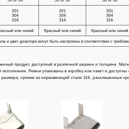
30 or 50
30 or 50
30 or 50
201
201
201
304
304
304
316
316
316
расный или синий
Красный или синий
Красный или синий
ла и цвет дозатора могут быть настроены в соответствии с требова
венный продукт, доступный в различной ширине и толщине.
Мате
м исполнении.
Ремни упакованы в коробку или пакет и доступны
 размера, пряжки из нержавеющей стали 316, расклешенные кро