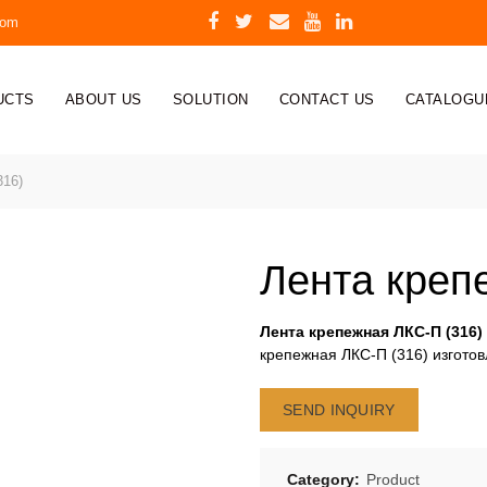
com
UCTS
ABOUT US
SOLUTION
CONTACT US
CATALOGU
316)
Лента креп
Лента крепежная ЛКС-П (316)
крепежная ЛКС-П (316) изгото
SEND INQUIRY
Category:
Product