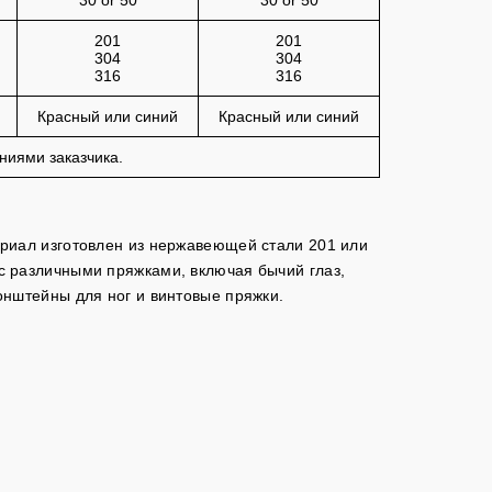
30 or 50
30 or 50
201
201
304
304
316
316
Красный или синий
Красный или синий
ниями заказчика.
риал изготовлен из нержавеющей стали 201 или
 с различными пряжками, включая бычий глаз,
нштейны для ног и винтовые пряжки.