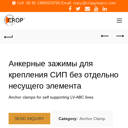
Cell: 00 86 13868329796 Email:
tracy@cropgroupcn.com
Анкерные зажимы для
крепления СИП без отдельно
несущего элемента
Anchor clamps for self supporting LV-ABC lines
SEND INQUIRY
Category:
Anchor Clamp