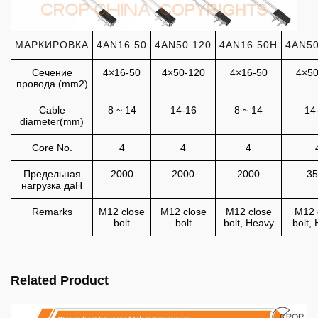
МАРКИРОВКА
4AN16.50
4AN50.120
4AN16.50H
4AN50
Сечение
4×16-50
4×50-120
4×16-50
4×50
провода (mm2)
Cable
8 ~ 14
14-16
8 ~ 14
14
diameter(mm)
Core No.
4
4
4
Предельная
2000
2000
2000
35
нагрузка даН
Remarks
M12 close
M12 close
M12 close
M12 
bolt
bolt
bolt, Heavy
bolt,
Related Product