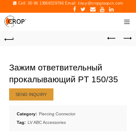
Cell: 00 86 13868329796 Email:
tracy@cropgroupcn.com
Зажим ответвительный
прокалывающий PT 150/35
SEND INQUIRY
Category:
Piercing Connector
Tag:
LV ABC Accessories