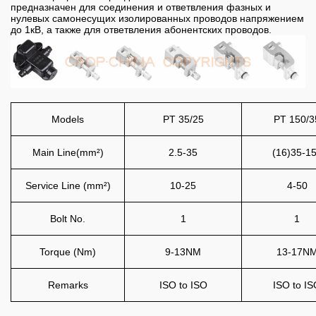
предназначен для соединения и ответвления фазных и
нулевых самонесущих изолированных проводов напряжением
до 1кВ, а также для ответвления абонентских проводов.
Models
PT 35/25
PT 150/3
Main Line(mm²)
2.5-35
(16)35-1
Service Line (mm²)
10-25
4-50
Bolt No.
1
1
Torque (Nm)
9-13NM
13-17N
Remarks
ISO to ISO
ISO to I