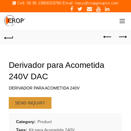
Cell: 00 86 13868329796 Email:
tracy@cropgroupcn.com
Derivador para Acometida
240V DAC
DERIVADOR PARA ACOMETIDA 240V
SEND INQUIRY
Category:
Product
Tags:
Kit para Acometida 240V
,